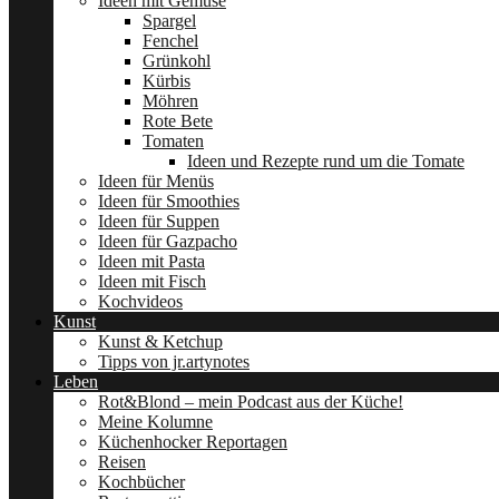
Ideen mit Gemüse
Spargel
Fenchel
Grünkohl
Kürbis
Möhren
Rote Bete
Tomaten
Ideen und Rezepte rund um die Tomate
Ideen für Menüs
Ideen für Smoothies
Ideen für Suppen
Ideen für Gazpacho
Ideen mit Pasta
Ideen mit Fisch
Kochvideos
Kunst
Kunst & Ketchup
Tipps von jr.artynotes
Leben
Rot&Blond – mein Podcast aus der Küche!
Meine Kolumne
Küchenhocker Reportagen
Reisen
Kochbücher