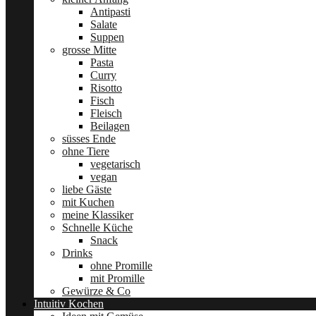
Antipasti
Salate
Suppen
grosse Mitte
Pasta
Curry
Risotto
Fisch
Fleisch
Beilagen
süsses Ende
ohne Tiere
vegetarisch
vegan
liebe Gäste
mit Kuchen
meine Klassiker
Schnelle Küche
Snack
Drinks
ohne Promille
mit Promille
Gewürze & Co
Intuitiv Kochen