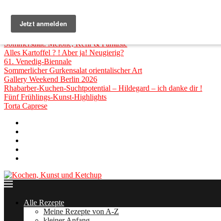
Top Posts
Lust auf relaxten Mallorca Beach House Urlaub?
Auf zur Manifesta im Ruhrgebiet
Collaterale der 61. Venedig Biennale
Sommersalat: Melone, Kefir & Fantasie
Alles Kartoffel ? ! Aber ja! Neugierig?
61. Venedig-Biennale
Sommerlicher Gurkensalat orientalischer Art
Gallery Weekend Berlin 2026
Rhabarber-Kuchen-Suchtpotential – Hildegard – ich danke dir !
Fünf Frühlings-Kunst-Highlights
Torta Caprese
Über mich
Rot&Blond » Rezepte zum HÖREN!
Zusammenarbeit
Impressum
Datenschutzerklärung
Alle Rezepte
Meine Rezepte von A-Z
kleiner Anfang