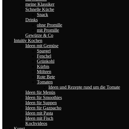
meine Klassiker
Schnelle Küche
Snack
Drinks
ohne Promille
mit Promille
Gewürze & Co
Intuitiv Kochen
Ideen mit Gemüse
Spargel
Fenchel
Grünkohl
Kürbis
Möhren
Rote Bete
Tomaten
Ideen und Rezepte rund um die Tomate
Ideen für Menüs
Ideen für Smoothies
Ideen für Suppen
Ideen für Gazpacho
Ideen mit Pasta
Ideen mit Fisch
Kochvideos
Kunst