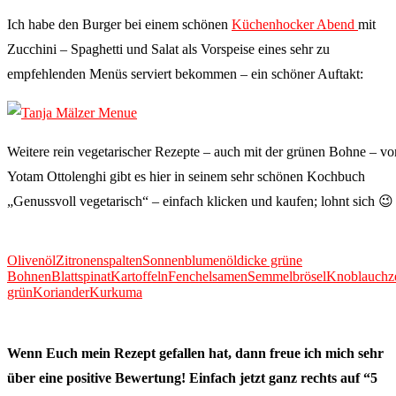
Ich habe den Burger bei einem schönen
Küchenhocker Abend
mit
Zucchini – Spaghetti und Salat als Vorspeise eines sehr zu
empfehlenden Menüs serviert bekommen – ein schöner Auftakt:
Weitere rein vegetarischer Rezepte – auch mit der grünen Bohne – vo
Yotam Ottolenghi gibt es hier in seinem sehr schönen Kochbuch
„Genussvoll vegetarisch“ – einfach klicken und kaufen; lohnt sich 😉
Olivenöl
Zitronenspalten
Sonnenblumenöl
dicke grüne
Bohnen
Blattspinat
Kartoffeln
Fenchelsamen
Semmelbrösel
Knoblauchz
grün
Koriander
Kurkuma
Wenn Euch mein Rezept gefallen hat, dann freue ich mich sehr
über eine positive Bewertung! Einfach jetzt ganz rechts auf “5