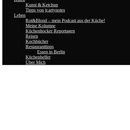
Kunst & Ketchup
Tipps von jr.artynotes
Leben
Rot&Blond – mein Podcast aus der Küche!
Meine Kolumne
Küchenhocker Reportagen
Reisen
Kochbücher
Restauranttipps
Essen in Berlin
Küchenhelfer
Über Mich