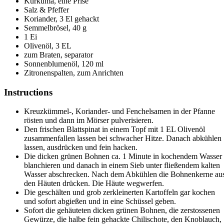
Kurkuma, eine Prise
Salz & Pfeffer
Koriander, 3 El gehackt
Semmelbrösel, 40 g
1 Ei
Olivenöl, 3 EL
zum Braten, separator
Sonnenblumenöl, 120 ml
Zitronenspalten, zum Anrichten
Instructions
Kreuzkümmel-, Koriander- und Fenchelsamen in der Pfanne
rösten und dann im Mörser pulverisieren.
Den frischen Blattspinat in einem Topf mit 1 EL Olivenöl
zusammenfallen lassen bei schwacher Hitze. Danach abkühlen
lassen, ausdrücken und fein hacken.
Die dicken grünen Bohnen ca. 1 Minute in kochendem Wasser
blanchieren und danach in einem Sieb unter fließendem kalten
Wasser abschrecken. Nach dem Abkühlen die Bohnenkerne au
den Häuten drücken. Die Häute wegwerfen.
Die geschälten und grob zerkleinerten Kartoffeln gar kochen
und sofort abgießen und in eine Schüssel geben.
Sofort die gehäuteten dicken grünen Bohnen, die zerstossenen
Gewürze, die halbe fein gehackte Chilischote, den Knoblauch,