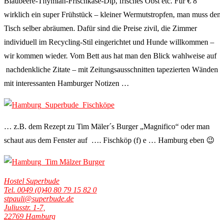
Blaubeere-Thymian-Frischkäse-Dip, frisches Obst etc. Für € 8
wirklich ein super Frühstück – kleiner Wermutstropfen, man muss de
Tisch selber abräumen. Dafür sind die Preise zivil, die Zimmer
individuell im Recycling-Stil eingerichtet und Hunde willkommen –
wir kommen wieder. Vom Bett aus hat man den Blick wahlweise auf
nachdenkliche Zitate – mit Zeitungsausschnitten tapezierten Wänden
mit interessanten Hamburger Notizen …
… z.B. dem Rezept zu Tim Mäler´s Burger „Magnifico“ oder man
schaut aus dem Fenster auf …. Fischköp (f) e … Hamburg eben 😉
Hostel Superbude
Tel. 0049 (0)40 80 79 15 82 0
stpauli@superbude.de
Juliusstr. 1-7,
22769 Hamburg