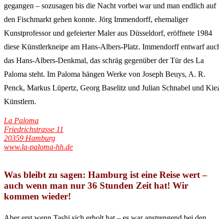
gegangen – sozusagen bis die Nacht vorbei war und man endlich auf
den Fischmarkt gehen konnte. Jörg Immendorff, ehemaliger
Kunstprofessor und gefeierter Maler aus Düsseldorf, eröffnete 1984
diese Künstlerkneipe am Hans-Albers-Platz. Immendorff entwarf auc
das Hans-Albers-Denkmal, das schräg gegenüber der Tür des La
Paloma steht. Im Paloma hängen Werke von Joseph Beuys, A. R.
Penck, Markus Lüpertz, Georg Baselitz und Julian Schnabel und Kie
Künstlern.
La Paloma
Friedrichstrasse 11
20359 Hamburg
www.la-paloma-hh.de
Was bleibt zu sagen: Hamburg ist eine Reise wert –
auch wenn man nur 36 Stunden Zeit hat! Wir
kommen wieder!
Aber erst wenn Tashi sich erholt hat – es war anstrengend bei den