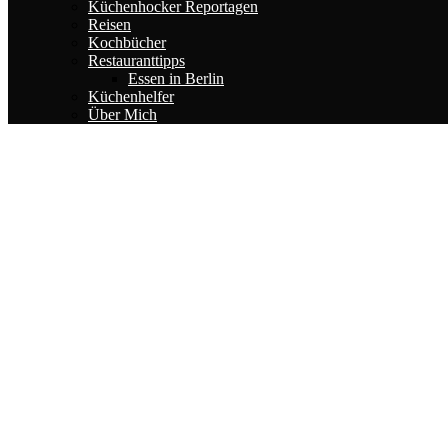
Küchenhocker Reportagen
Reisen
Kochbücher
Restauranttipps
Essen in Berlin
Küchenhelfer
Über Mich