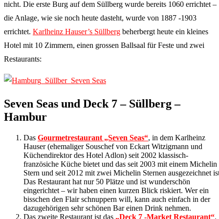
nicht. Die erste Burg auf dem Süllberg wurde bereits 1060 errichtet –
die Anlage, wie sie noch heute dasteht, wurde von 1887 -1903
errichtet.
Karlheinz Hauser’s Süllberg
beherbergt heute ein kleines
Hotel mit 10 Zimmern, einen grossen Ballsaal für Feste und zwei
Restaurants:
Seven Seas und Deck 7 – Süllberg –
Hambur
Das
Gourmetrestaurant „Seven Seas“
, in dem Karlheinz
Hauser (ehemaliger Souschef von Eckart Witzigmann und
Küchendirektor des Hotel Adlon) seit 2002 klassisch-
französiche Küche bietet und das seit 2003 mit einem Michelin
Stern und seit 2012 mit zwei Michelin Sternen ausgezeichnet ist
Das Restaurant hat nur 50 Plätze und ist wunderschön
eingerichtet – wir haben einen kurzen Blick riskiert. Wer ein
bisschen den Flair schnuppern will, kann auch einfach in der
dazugehörigen sehr schönen Bar einen Drink nehmen.
Das zweite Restaurant ist das
„Deck 7 -Market Restaurant“
.