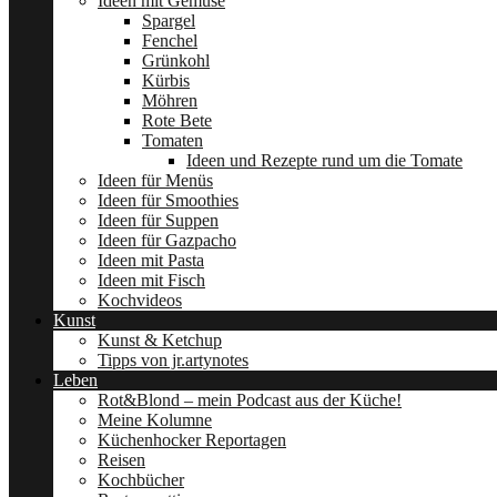
Ideen mit Gemüse
Spargel
Fenchel
Grünkohl
Kürbis
Möhren
Rote Bete
Tomaten
Ideen und Rezepte rund um die Tomate
Ideen für Menüs
Ideen für Smoothies
Ideen für Suppen
Ideen für Gazpacho
Ideen mit Pasta
Ideen mit Fisch
Kochvideos
Kunst
Kunst & Ketchup
Tipps von jr.artynotes
Leben
Rot&Blond – mein Podcast aus der Küche!
Meine Kolumne
Küchenhocker Reportagen
Reisen
Kochbücher