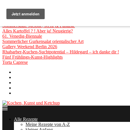
Top Posts
Lust auf relaxten Mallorca Beach House Urlaub?
Auf zur Manifesta im Ruhrgebiet
Collaterale der 61. Venedig Biennale
Sommersalat: Melone, Kefir & Fantasie
Alles Kartoffel ? ! Aber ja! Neugierig?
61. Venedig-Biennale
Sommerlicher Gurkensalat orientalischer Art
Gallery Weekend Berlin 2026
Rhabarber-Kuchen-Suchtpotential – Hildegard – ich danke dir !
Fünf Frühlings-Kunst-Highlights
Torta Caprese
Über mich
Rot&Blond » Rezepte zum HÖREN!
Zusammenarbeit
Impressum
Datenschutzerklärung
Alle Rezepte
Meine Rezepte von A-Z
kleiner Anfang