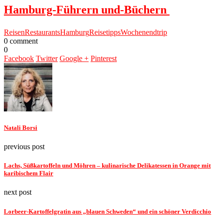
Hamburg-Führern und-Büchern
Reisen
Restaurants
Hamburg
Reisetipps
Wochenendtrip
0 comment
0
Facebook
Twitter
Google +
Pinterest
Natali Borsi
previous post
Lachs, Süßkartoffeln und Möhren – kulinarische Delikatessen in Orange mit
karibischem Flair
next post
Lorbeer-Kartoffelgratin aus „blauen Schweden“ und ein schöner Verdicchio