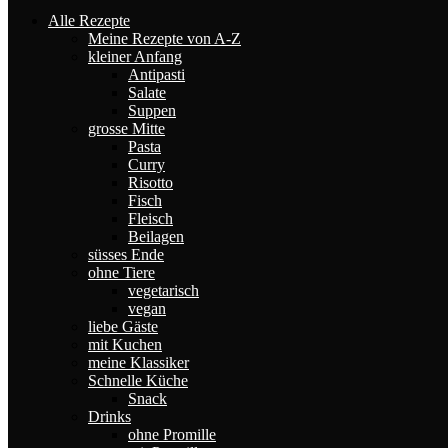
Alle Rezepte
Meine Rezepte von A-Z
kleiner Anfang
Antipasti
Salate
Suppen
grosse Mitte
Pasta
Curry
Risotto
Fisch
Fleisch
Beilagen
süsses Ende
ohne Tiere
vegetarisch
vegan
liebe Gäste
mit Kuchen
meine Klassiker
Schnelle Küche
Snack
Drinks
ohne Promille