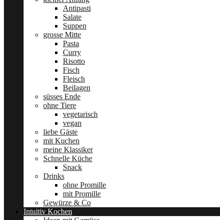
Antipasti
Salate
Suppen
grosse Mitte
Pasta
Curry
Risotto
Fisch
Fleisch
Beilagen
süsses Ende
ohne Tiere
vegetarisch
vegan
liebe Gäste
mit Kuchen
meine Klassiker
Schnelle Küche
Snack
Drinks
ohne Promille
mit Promille
Gewürze & Co
Intuitiv Kochen