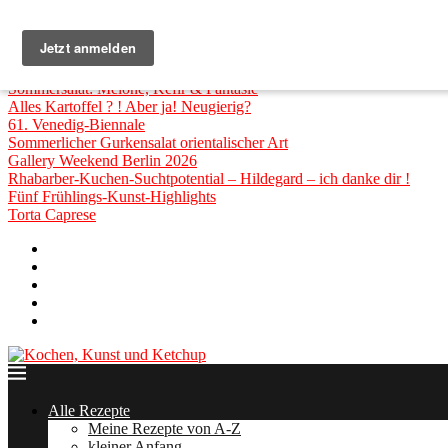
Top Posts
Lust auf relaxten Mallorca Beach House Urlaub?
Auf zur Manifesta im Ruhrgebiet
Collaterale der 61. Venedig Biennale
Sommersalat: Melone, Kefir & Fantasie
Alles Kartoffel ? ! Aber ja! Neugierig?
61. Venedig-Biennale
Sommerlicher Gurkensalat orientalischer Art
Gallery Weekend Berlin 2026
Rhabarber-Kuchen-Suchtpotential – Hildegard – ich danke dir !
Fünf Frühlings-Kunst-Highlights
Torta Caprese
Über mich
Rot&Blond » Rezepte zum HÖREN!
Zusammenarbeit
Impressum
Datenschutzerklärung
Alle Rezepte
Meine Rezepte von A-Z
kleiner Anfang