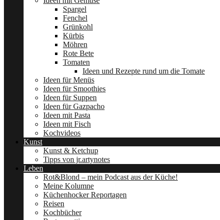
Ideen mit Gemüse
Spargel
Fenchel
Grünkohl
Kürbis
Möhren
Rote Bete
Tomaten
Ideen und Rezepte rund um die Tomate
Ideen für Menüs
Ideen für Smoothies
Ideen für Suppen
Ideen für Gazpacho
Ideen mit Pasta
Ideen mit Fisch
Kochvideos
Kunst
Kunst & Ketchup
Tipps von jr.artynotes
Leben
Rot&Blond – mein Podcast aus der Küche!
Meine Kolumne
Küchenhocker Reportagen
Reisen
Kochbücher