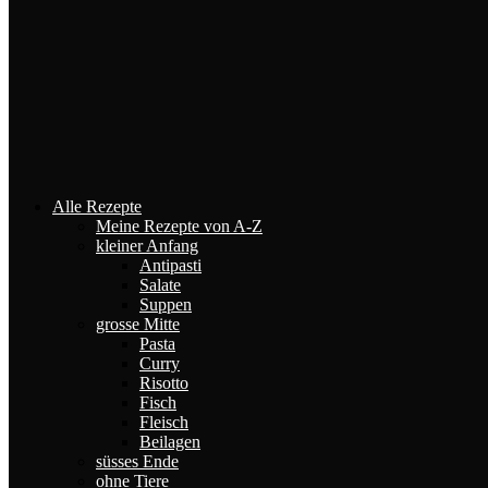
Alle Rezepte
Meine Rezepte von A-Z
kleiner Anfang
Antipasti
Salate
Suppen
grosse Mitte
Pasta
Curry
Risotto
Fisch
Fleisch
Beilagen
süsses Ende
ohne Tiere