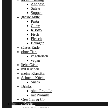
Antipasti
Salate
Suppen
grosse Mitte
Pasta
Curry
Risotto
Fisch
Fleisch
Beilagen
süsses Ende
ohne Tiere
vegetarisch
vegan
liebe Gäste
mit Kuchen
meine Klassiker
Schnelle Küche
Snack
Drinks
ohne Promille
mit Promille
Gewürze & Co
Intuitiv Kochen