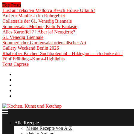
Top Posts
Lust auf relaxten Mallorca Beach House Urlaub?
Auf zur Manifesta im Ruhrgebiet
Collaterale der 61. Venedig Biennale
Sommersalat: Melone, Kefir & Fantasie
Alles Kartoffel ? ! Aber ja! Neugierig?
61. Venedig-Biennale
Sommerlicher Gurkensalat orientalischer Art
Gallery Weekend Berlin 2026
Rhabarber-Kuchen-Suchtpotential – Hildegard – ich danke dir !
Fünf Frühlings-Kunst-Highlights
Torta Caprese
Über mich
Rot&Blond » Rezepte zum HÖREN!
Zusammenarbeit
Impressum
Datenschutzerklärung
Alle Rezepte
Meine Rezepte von A-Z
kleiner Anfang