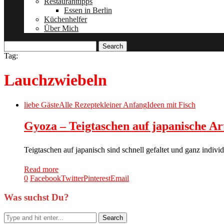
Restauranttipps
Essen in Berlin
Küchenhelfer
Über Mich
Search
Tag:
Lauchzwiebeln
liebe Gäste
Alle Rezepte
kleiner Anfang
Ideen mit Fisch
Gyoza – Teigtaschen auf japanische Ar
Teigtaschen auf japanisch sind schnell gefaltet und ganz indivi
Read more
0
Facebook
Twitter
Pinterest
Email
Was suchst Du?