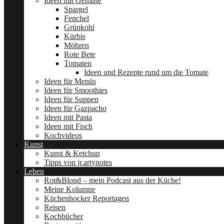
Ideen mit Gemüse
Spargel
Fenchel
Grünkohl
Kürbis
Möhren
Rote Bete
Tomaten
Ideen und Rezepte rund um die Tomate
Ideen für Menüs
Ideen für Smoothies
Ideen für Suppen
Ideen für Gazpacho
Ideen mit Pasta
Ideen mit Fisch
Kochvideos
Kunst
Kunst & Ketchup
Tipps von jr.artynotes
Leben
Rot&Blond – mein Podcast aus der Küche!
Meine Kolumne
Küchenhocker Reportagen
Reisen
Kochbücher