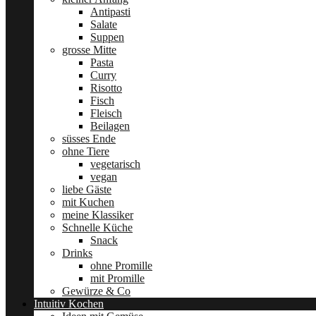
Antipasti
Salate
Suppen
grosse Mitte
Pasta
Curry
Risotto
Fisch
Fleisch
Beilagen
süsses Ende
ohne Tiere
vegetarisch
vegan
liebe Gäste
mit Kuchen
meine Klassiker
Schnelle Küche
Snack
Drinks
ohne Promille
mit Promille
Gewürze & Co
Intuitiv Kochen