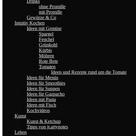
Drinks
ohne Promille
mit Promille
Gewürze & Co
Intuitiv Kochen
Ideen mit Gemüse
Spargel
Fenchel
Grünkohl
Kürbis
Möhren
Rote Bete
Tomaten
Ideen und Rezepte rund um die Tomate
Ideen für Menüs
Ideen für Smoothies
Ideen für Suppen
Ideen für Gazpacho
Ideen mit Pasta
Ideen mit Fisch
Kochvideos
Kunst
Kunst & Ketchup
Tipps von jr.artynotes
Leben